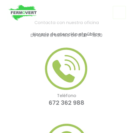
Ir
al
contenido
Contacta con nuestra oficina
Horario de atención al público
De lunes a viernes: De 8:00 – 18:30
Teléfono
672 362 988